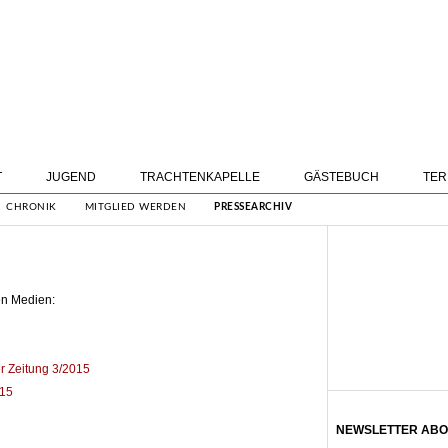
T
JUGEND
TRACHTENKAPELLE
GÄSTEBUCH
TER
CHRONIK
MITGLIED WERDEN
PRESSEARCHIV
sen Medien:
r Zeitung 3/2015
015
NEWSLETTER ABO