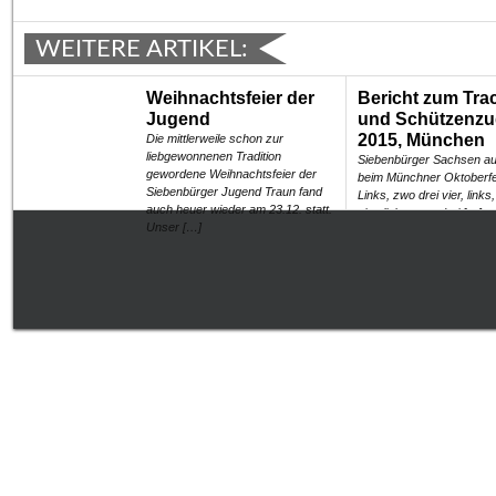
WEITERE ARTIKEL:
Weihnachtsfeier der
Bericht zum Tra
Jugend
und Schützenz
2015, München
Die mittlerweile schon zur
liebgewonnenen Tradition
Siebenbürger Sachsen au
gewordene Weihnachtsfeier der
beim Münchner Oktoberf
Siebenbürger Jugend Traun fand
Links, zwo drei vier, links
auch heuer wieder am 23.12. statt.
vier, links, zwo drei […]
Unser […]