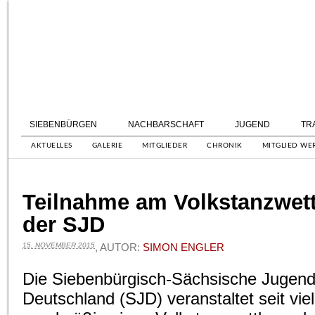
SIEBENBÜRGEN
NACHBARSCHAFT
JUGEND
TR
AKTUELLES
GALERIE
MITGLIEDER
CHRONIK
MITGLIED WE
Teilnahme am Volkstanzwet
der SJD
15. NOVEMBER 2015
, AUTOR:
SIMON ENGLER
Die Siebenbürgisch-Sächsische Jugend
Deutschland (SJD) veranstaltet seit vie