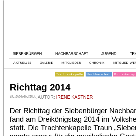
SIEBENBÜRGEN
NACHBARSCHAFT
JUGEND
TR
AKTUELLES
GALERIE
MITGLIEDER
CHRONIK
MITGLIED WE
Trachtenkapelle
Nachbarschaft
Kindertanzg
Richttag 2014
24. JANUAR 2014
, AUTOR:
IRENE KASTNER
Der Richttag der Siebenbürger Nachba
fand am Dreikönigstag 2014 im Volksh
statt. Die Trachtenkapelle Traun „Siebe