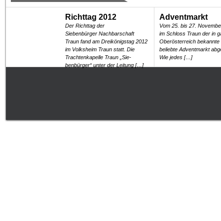
Richttag 2012
Adventmarkt
Der Richttag der
Vom 25. bis 27. Novembe
Siebenbürger Nachbarschaft
im Schloss Traun der in 
Traun fand am Dreikönigstag 2012
Oberösterreich bekannte
im Volksheim Traun statt. Die
beliebte Adventmarkt abg
Trachtenkapelle Traun „Sie­
Wie jedes […]
benbürger“ unter der Leitung […]