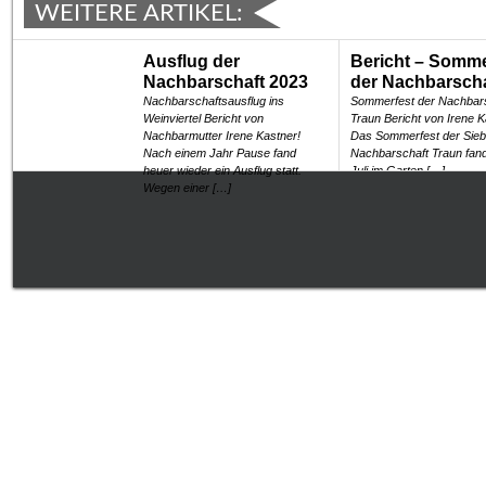
WEITERE ARTIKEL:
Ausflug der
Bericht – Somme
Nachbarschaft 2023
der Nachbarscha
Nachbarschaftsausflug ins
Sommerfest der Nachbar
Weinviertel Bericht von
Traun Bericht von Irene K
Nachbarmutter Irene Kastner!
Das Sommerfest der Sie
Nach einem Jahr Pause fand
Nachbarschaft Traun fan
heuer wieder ein Ausflug statt.
Juli im Garten […]
Wegen einer […]