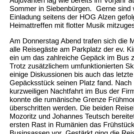
Adjuvanten lag wie bereits im Vorjahr 
Sommer in Siebenbürgen. Gerne sind w
Einladung seitens der HOG Alzen gefolg
Heimattreffen mit flotter Musik mitzuges
Am Donnerstag Abend trafen sich die 
alle Reisegäste am Parkplatz der ev. Ki
ein um das zahlreiche Gepäck im Bus z
Trotz zusätzlichem umfunktionierten Sk
einige Diskussionen bis auch das letzte
Gepäcksstück seinen Platz fand. Nach 
kurzweiligen Nachtfahrt im Bus der Fir
konnte die rumänische Grenze Frühmo
überschritten werden. Die beiden Reise
Mozoritz und Johannes Teutsch bereitet
ersten Rast in Rumänien das Frühstück 
Businsassen vor. Gestärkt ging die Rei