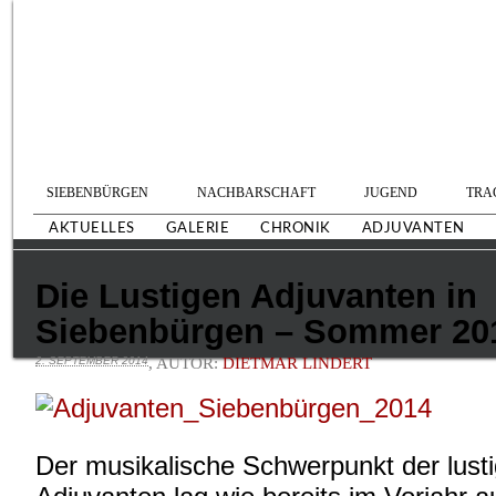
SIEBENBÜRGEN
NACHBARSCHAFT
JUGEND
TRA
AKTUELLES
GALERIE
CHRONIK
ADJUVANTEN
Die Lustigen Adjuvanten in
Siebenbürgen – Sommer 20
2. SEPTEMBER 2014
, AUTOR:
DIETMAR LINDERT
Der musikalische Schwerpunkt der lust