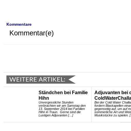
Kommentare
Kommentar(e)
WEITERE ARTIKEL:
Ständchen bei Familie
Adjuvanten bei 
Hihn
ColdWaterChall
Unvergessliche Stunden
Bei der Cold Water Chall
verbrachten wir am Samstag den
fordern Blaskapellen eina
13. September 2014 bei Familien
gegenseitig auf, um auf m
Hihn in Traun. Gerne sind die
sommerliche Art und Wei
Lustigen Adjuvanten […]
Musikstücke zu spielen. 