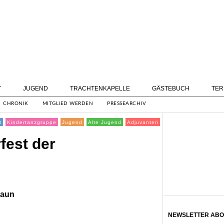
T
JUGEND
TRACHTENKAPELLE
GÄSTEBUCH
TER
CHRONIK
MITGLIED WERDEN
PRESSEARCHIV
t
Kindertanzgruppe
Jugend
Alte Jugend
Adjuvanten
fest der
raun
NEWSLETTER ABO