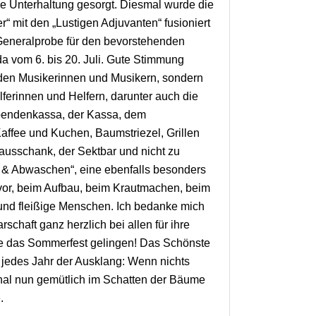
he Unterhaltung gesorgt. Diesmal wurde die
“ mit den „Lustigen Adjuvanten“ fusioniert
Generalprobe für den bevorstehenden
 vom 6. bis 20. Juli. Gute Stimmung
, den Musikerinnen und Musikern, sondern
lferinnen und Helfern, darunter auch die
pendenkassa, der Kassa, dem
ffee und Kuchen, Baumstriezel, Grillen
sschank, der Sektbar und nicht zu
& Abwaschen“, eine ebenfalls besonders
uvor, beim Aufbau, beim Krautmachen, beim
 und fleißige Menschen. Ich bedanke mich
haft ganz herzlich bei allen für ihre
nte das Sommerfest gelingen! Das Schönste
 jedes Jahr der Ausklang: Wenn nichts
nal nun gemütlich im Schatten der Bäume
.