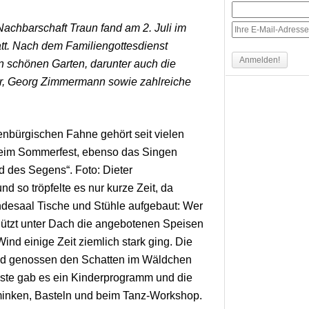
chbarschaft Traun fand am 2. Juli im
att. Nach dem Familiengottesdienst
n schönen Garten, darunter auch die
ger, Georg Zimmermann sowie zahlreiche
enbürgischen Fahne gehört seit vielen
beim Sommerfest, ebenso das Singen
 des Segens“. Foto: Dieter
 so tröpfelte es nur kurze Zeit, da
esaal Tische und Stühle aufgebaut: Wer
hützt unter Dach die angebotenen Speisen
nd einige Zeit ziemlich stark ging. Die
nd genossen den Schatten im Wäldchen
Gäste gab es ein Kinderprogramm und die
minken, Basteln und beim Tanz-Workshop.