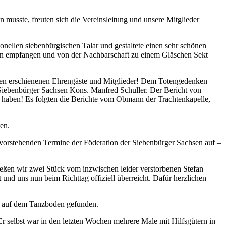
musste, freuten sich die Vereinsleitung und unsere Mitglieder
ionellen siebenbürgischen Talar und gestaltete einen sehr schönen
en empfangen und von der Nachbarschaft zu einem Gläschen Sekt
chen erschienenen Ehrengäste und Mitglieder! Dem Totengedenken
iebenbürger Sachsen Kons. Manfred Schuller. Der Bericht von
ck haben! Es folgten die Berichte vom Obmann der Trachtenkapelle,
en.
evorstehenden Termine der Föderation der Siebenbürger Sachsen auf –
eßen wir zwei Stück vom inzwischen leider verstorbenen Stefan
nd uns nun beim Richttag offiziell überreicht. Dafür herzlichen
tz auf dem Tanzboden gefunden.
r selbst war in den letzten Wochen mehrere Male mit Hilfsgütern in