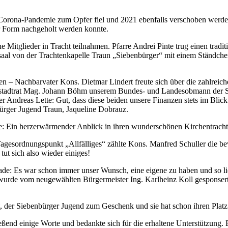
r Corona-Pandemie zum Opfer fiel und 2021 ebenfalls verschoben werden 
r Form nachgeholt werden konnte.
 Mitglieder in Tracht teilnahmen. Pfarre Andrei Pinte trug einen tradit
aal von der Trachtenkapelle Traun „Siebenbürger“ mit einem Ständch
n – Nachbarvater Kons. Dietmar Lindert freute sich über die zahlrei
turstadtrat Mag. Johann Böhm unserem Bundes- und Landesobmann der S
er Andreas Lette: Gut, dass diese beiden unsere Finanzen stets im Bli
ürger Jugend Traun, Jaqueline Dobrauz.
ze: Ein herzerwärmender Anblick in ihren wunderschönen Kirchentracht
agesordnungspunkt „Allfälliges“ zählte Kons. Manfred Schuller die b
ut sich also wieder einiges!
de: Es war schon immer unser Wunsch, eine eigene zu haben und so li
urde vom neugewählten Bürgermeister Ing. Karlheinz Koll gesponsert u
t, der Siebenbürger Jugend zum Geschenk und sie hat schon ihren Pla
ßend einige Worte und bedankte sich für die erhaltene Unterstützung. E