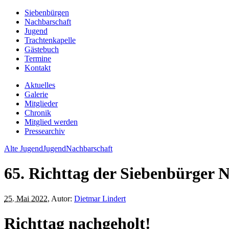
Siebenbürgen
Nachbarschaft
Jugend
Trachtenkapelle
Gästebuch
Termine
Kontakt
Aktuelles
Galerie
Mitglieder
Chronik
Mitglied werden
Pressearchiv
Alte Jugend
Jugend
Nachbarschaft
65. Richttag der Siebenbürger 
25. Mai 2022
, Autor:
Dietmar Lindert
Richttag nachgeholt!