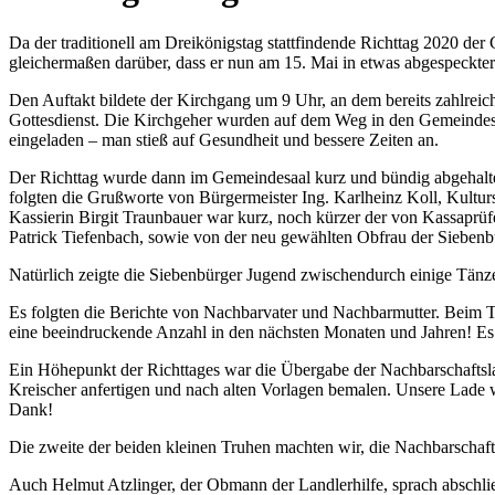
Da der traditionell am Dreikönigstag stattfindende Richttag 2020 de
gleichermaßen darüber, dass er nun am 15. Mai in etwas abgespeckte
Den Auftakt bildete der Kirchgang um 9 Uhr, an dem bereits zahlreiche
Gottesdienst. Die Kirchgeher wurden auf dem Weg in den Gemeindes
eingeladen – man stieß auf Gesundheit und bessere Zeiten an.
Der Richttag wurde dann im Gemeindesaal kurz und bündig abgehalte
folgten die Grußworte von Bürgermeister Ing. Karlheinz Koll, Kul
Kassierin Birgit Traunbauer war kurz, noch kürzer der von Kassaprüf
Patrick Tiefenbach, sowie von der neu gewählten Obfrau der Siebenb
Natürlich zeigte die Siebenbürger Jugend zwischendurch einige Tän
Es folgten die Berichte von Nachbarvater und Nachbarmutter. Beim T
eine beeindruckende Anzahl in den nächsten Monaten und Jahren! Es t
Ein Höhepunkt der Richttages war die Übergabe der Nachbarschaftsla
Kreischer anfertigen und nach alten Vorlagen bemalen. Unsere Lade w
Dank!
Die zweite der beiden kleinen Truhen machten wir, die Nachbarschaf
Auch Helmut Atzlinger, der Obmann der Landlerhilfe, sprach abschlie