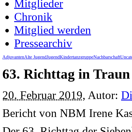
Mitglieder
Chronik
Mitglied werden
Pressearchiv
Adjuvanten
Alte Jugend
Jugend
Kindertanzgruppe
Nachbarschaft
Uncat
63. Richttag in Traun
20. Februar 2019
, Autor:
Di
Bericht von NBM Irene Kas
Der 63. Richttag der Siebe