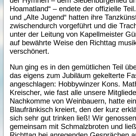
der Hymnen – dem Siebenbürgerlied u
Hoamatland“ – endete der offizielle Tei
und „Alte Jugend“ hatten ihre Tanzkünst
zwischendurch vorgeführt und die Trac
unter der Leitung von Kapellmeister Gü
auf bewährte Weise den Richttag musik
verschönert.
Nun ging es in den gemütlichen Teil üb
das eigens zum Jubiläum gekelterte F
angeschlagen: Hobbywinzer Kons. Mat
Kreischer, wie fast alle unsere Mitgliede
Nachkomme von Weinbauern, hatte ei
Blaufränkisch kreiert, den der kurz erkl
sich sehr gut trinken ließ! Wir genoss
gemeinsam mit Schmalzbroten und lie
Richttag bei anregenden Gesprächen a