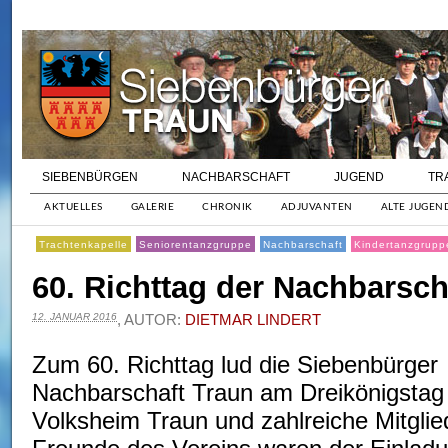
SIEBENBÜRGEN
NACHBARSCHAFT
JUGEND
TR
AKTUELLES
GALERIE
CHRONIK
ADJUVANTEN
ALTE JUGEN
Trachtenkapelle
Seniorentanzgruppe
Nachbarschaft
Kindertanzgrupp
60. Richttag der Nachbarsch
12. JANUAR 2016
, AUTOR:
DIETMAR LINDERT
Zum 60. Richttag lud die Siebenbürger
Nachbarschaft Traun am Dreikönigstag
Volksheim Traun und zahlreiche Mitglie