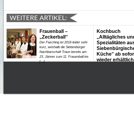
WEITERE ARTIKEL:
Frauenball –
Kochbuch
„Zeckerball“
„Alltägliches un
Spezialitäten au
Der Fasching ist 2016 leider sehr
kurz, weshalb die Siebenbürger
Siebenbürgisch
Nachbarschaft Traun bereits am
Küche“ ab sofor
23. Jänner zum 11. Frauenball ins
wieder erhältlich
[…]
1997 kam es zum ersten 
den Markt und war zuletz
vergriffen – aufgrund der
Nachfrage ist es […]