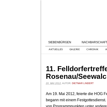
SIEBENBÜRGEN
NACHBARSCHAF
AKTUELLES
GALERIE
CHRONIK
A
11. Felldorfertreff
Rosenau/Seewalc
20. MAI 2012
, AUTOR:
DIETMAR LINDERT
Am 19. Mai 2012, feierte die HOG Fel
begann mit einem Festgottesdienst.
von Programmpunkten unter andere