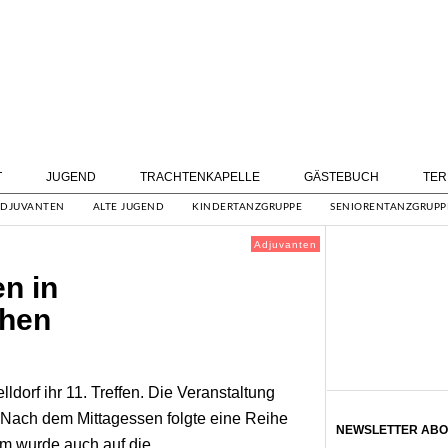
T
JUGEND
TRACHTENKAPELLE
GÄSTEBUCH
TER
DJUVANTEN
ALTE JUGEND
KINDERTANZGRUPPE
SENIORENTANZGRUPP
Adjuvanten
en in
hen
ldorf ihr 11. Treffen. Die Veranstaltung
 Nach dem Mittagessen folgte eine Reihe
NEWSLETTER ABO
m wurde auch auf die