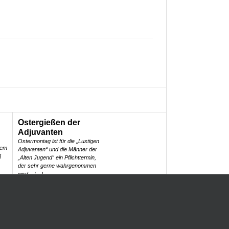
Ostergießen der
Adjuvanten
Ostermontag ist für die „Lustigen
nem
Adjuvanten“ und die Männer der
]
„Alten Jugend“ ein Pflichttermin,
der sehr gerne wahrgenommen
wird – […]